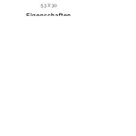
5,3 X 30
Eigenschaften
Frostbeständigkeit
Carácter
Ein Feinsteinzeug mit leuchtender
Ausstrahlung in einer neuartig
interpretierten Steinoptik. Die